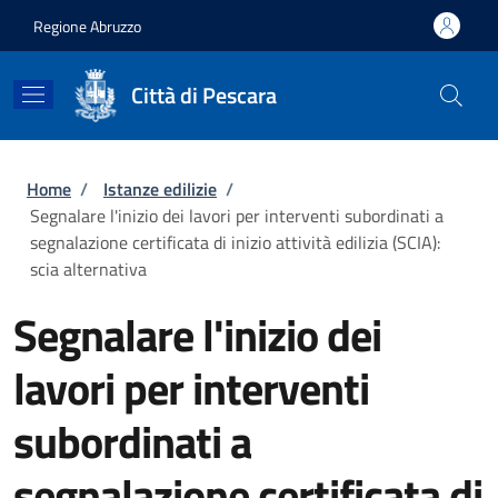
Salta al contenuto principale
Skip to footer content
Regione Abruzzo
Città di Pescara
Briciole di pane
Home
/
Istanze edilizie
/
Segnalare l'inizio dei lavori per interventi subordinati a
segnalazione certificata di inizio attività edilizia (SCIA):
scia alternativa
Segnalare l'inizio dei
lavori per interventi
subordinati a
segnalazione certificata di