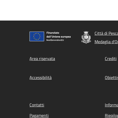
Città di Pesc
Medaglia d'Or
Footer menu
Area riservata
Crediti
Accessibilità
Obietti
Contatti
Informa
Pagamenti
Riepilo