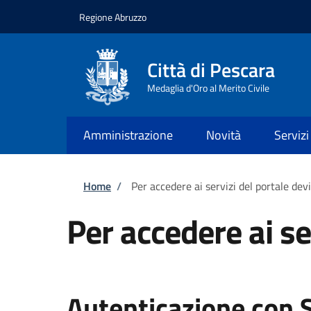
Salta al contenuto principale
Skip to footer content
Regione Abruzzo
Città di Pescara
Medaglia d'Oro al Merito Civile
Amministrazione
Novità
Servizi
Briciole di pane
Home
/
Per accedere ai servizi del portale dev
Per accedere ai se
Autenticazione con 