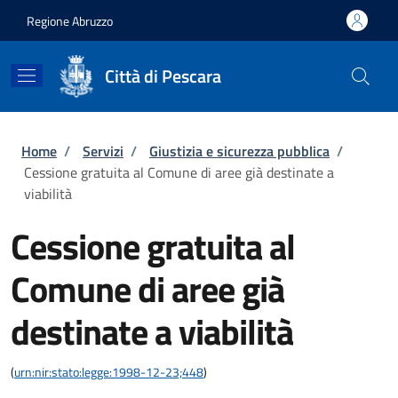
Salta al contenuto principale
Skip to footer content
Regione Abruzzo
Città di Pescara
Briciole di pane
Home
/
Servizi
/
Giustizia e sicurezza pubblica
/
Cessione gratuita al Comune di aree già destinate a
viabilità
Cessione gratuita al
Comune di aree già
destinate a viabilità
(
urn:nir:stato:legge:1998-12-23;448
)