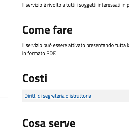
Il servizio è rivolto a tutti i soggetti interessati in
Come fare
Il servizio può essere attivato presentando tutta
in formato PDF.
Costi
Tipo di pagamento
Importo
Diritti di segreteria o istruttoria
Cosa serve