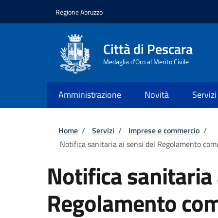
Salta al contenuto principale
Skip to footer content
Regione Abruzzo
Città di Pescara
Medaglia d'Oro al Merito Civile
Amministrazione
Novità
Servizi
Briciole di pane
Home
/
Servizi
/
Imprese e commercio
/
Notifica sanitaria ai sensi del Regolamento c
Notifica sanitaria 
Regolamento com