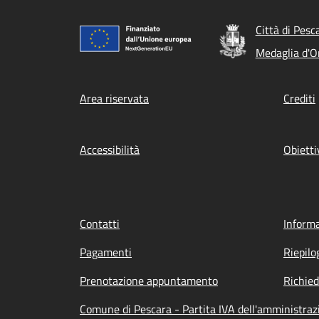
Città di Pesc
Medaglia d'Or
Footer menu
Area riservata
Crediti
Accessibilità
Obietti
Contatti
Informa
Pagamenti
Riepilo
Prenotazione appuntamento
Richied
Comune di Pescara - Partita IVA dell'amministra