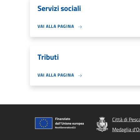
Servizi sociali
VAI ALLA PAGINA
Tributi
VAI ALLA PAGINA
Città di Pesc
Medaglia d'Or