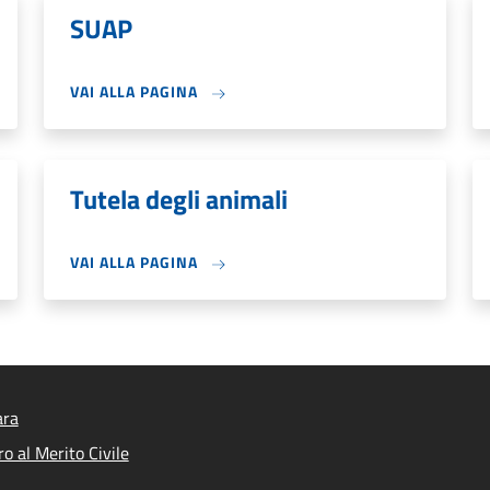
SUAP
VAI ALLA PAGINA
Tutela degli animali
VAI ALLA PAGINA
ara
o al Merito Civile