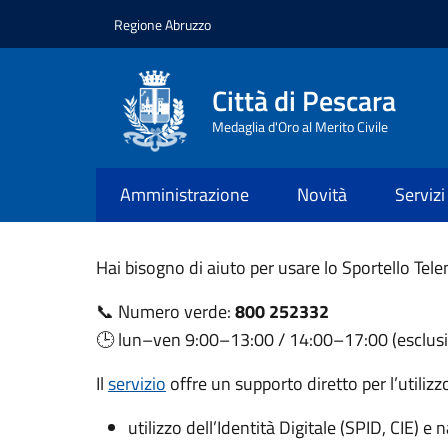
Salta al contenuto principale
Skip to footer content
Regione Abruzzo
Città di Pescara
Medaglia d'Oro al Merito Civile
Amministrazione
Novità
Servizi
Hai bisogno di aiuto per usare lo Sportello Tel
📞 Numero verde:
800 252332
🕒 lun–ven 9:00–13:00 / 14:00–17:00 (esclusi 
Il
servizio
offre un supporto diretto per l’utilizz
utilizzo dell’Identità Digitale (SPID, CIE) e