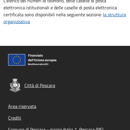
L'elenco dei numeri di telefono, delle caselle di posta
elettronica istituzionali e delle caselle di posta elettronica
certificata sono disponibili nella seguente sezione:
la struttura
organizzativa
Città di Pescara
Footer menu
Area riservata
Crediti
Comune di Pescara - piazza Italia 1, Pescara (PE)