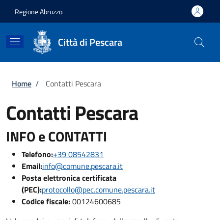
Salta al contenuto principale
Skip to footer content
Regione Abruzzo
Città di Pescara
Briciole di pane
Home
/
Contatti Pescara
Contatti Pescara
INFO e CONTATTI
Telefono:
+39 08542831
Email:
info@comune.pescara.it
Posta elettronica certificata
(PEC):
protocollo@pec.comune.pescara.it
Codice fiscale:
00124600685