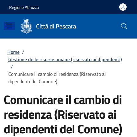
Salta al contenuto principale
Skip to footer content
Regione Abruzzo
Città di Pescara
Briciole di pane
Home
/
Gestione delle risorse umane (riservato ai dipendenti)
/
Comunicare il cambio di residenza (Riservato ai
dipendenti del Comune)
Comunicare il cambio di
residenza (Riservato ai
dipendenti del Comune)