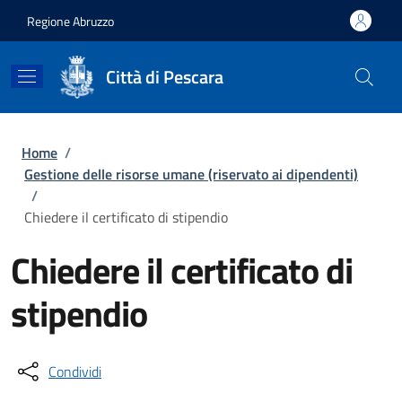
Salta al contenuto principale
Skip to footer content
Regione Abruzzo
Città di Pescara
Briciole di pane
Home
/
Gestione delle risorse umane (riservato ai dipendenti)
/
Chiedere il certificato di stipendio
Chiedere il certificato di
stipendio
Condividi