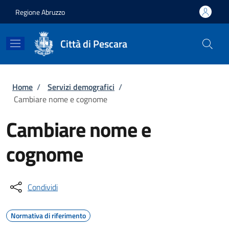
Salta al contenuto principale
Skip to footer content
Regione Abruzzo
Città di Pescara
Briciole di pane
Home
/
Servizi demografici
/
Cambiare nome e cognome
Cambiare nome e
cognome
Condividi
Normativa di riferimento