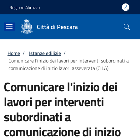
Salta al contenuto principale
Skip to footer content
Regione Abruzzo
Città di Pescara
Briciole di pane
Home
/
Istanze edilizie
/
Comunicare l'inizio dei lavori per interventi subordinati a
comunicazione di inizio lavori asseverata (CILA)
Comunicare l'inizio dei
lavori per interventi
subordinati a
comunicazione di inizio