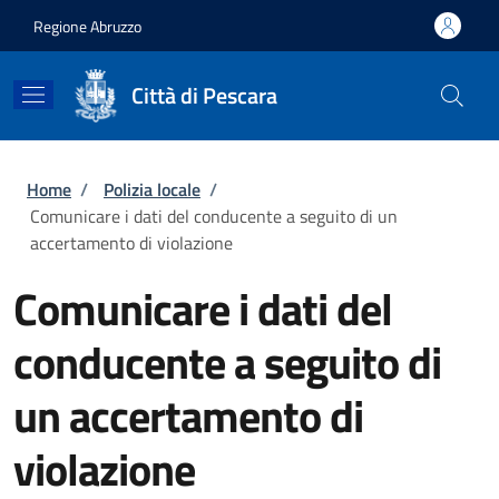
Salta al contenuto principale
Skip to footer content
Regione Abruzzo
Città di Pescara
Briciole di pane
Home
/
Polizia locale
/
Comunicare i dati del conducente a seguito di un
accertamento di violazione
Comunicare i dati del
conducente a seguito di
un accertamento di
violazione