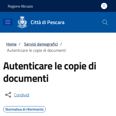
Salta al contenuto principale
Skip to footer content
Regione Abruzzo
Città di Pescara
Briciole di pane
Home
/
Servizi demografici
/
Autenticare le copie di documenti
Autenticare le copie di
documenti
Condividi
Normativa di riferimento