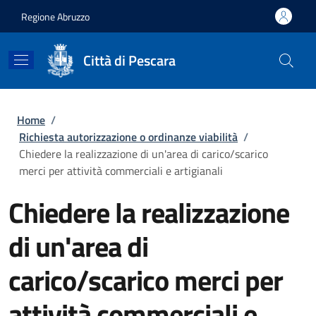
Salta al contenuto principale
Skip to footer content
Regione Abruzzo
Città di Pescara
Briciole di pane
Home
/
Richiesta autorizzazione o ordinanze viabilità
/
Chiedere la realizzazione di un'area di carico/scarico
merci per attività commerciali e artigianali
Chiedere la realizzazione
di un'area di
carico/scarico merci per
attività commerciali e