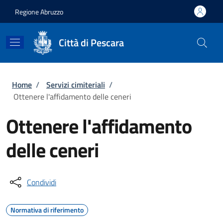
Salta al contenuto principale
Skip to footer content
Regione Abruzzo
Città di Pescara
Briciole di pane
Home
/
Servizi cimiteriali
/
Ottenere l'affidamento delle ceneri
Ottenere l'affidamento
delle ceneri
Condividi
Normativa di riferimento