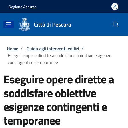
Salta al contenuto principale
Skip to footer content
Regione Abruzzo
Città di Pescara
Briciole di pane
Home
/
Guida agli interventi edilizi
/
Eseguire opere dirette a soddisfare obiettive esigenze
contingenti e temporanee
Eseguire opere dirette a
soddisfare obiettive
esigenze contingenti e
temporanee