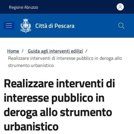
Salta al contenuto principale
Skip to footer content
Regione Abruzzo
Città di Pescara
Briciole di pane
Home
/
Guida agli interventi edilizi
/
Realizzare interventi di interesse pubblico in deroga allo
strumento urbanistico
Realizzare interventi di
interesse pubblico in
deroga allo strumento
urbanistico