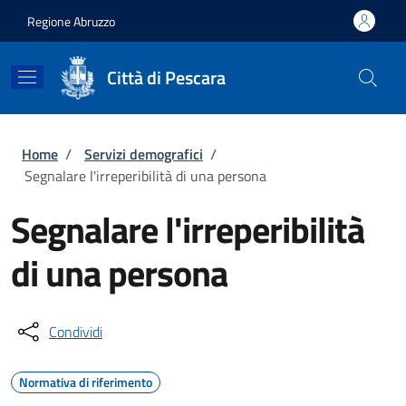
Salta al contenuto principale
Skip to footer content
Regione Abruzzo
Città di Pescara
Briciole di pane
Home
/
Servizi demografici
/
Segnalare l'irreperibilità di una persona
Segnalare l'irreperibilità
di una persona
Condividi
Normativa di riferimento