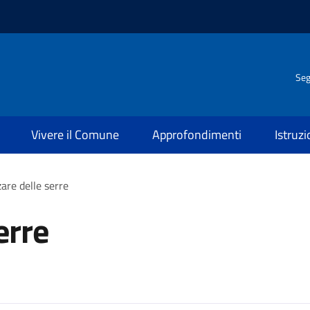
Seg
Vivere il Comune
Approfondimenti
Istruz
zare delle serre
erre