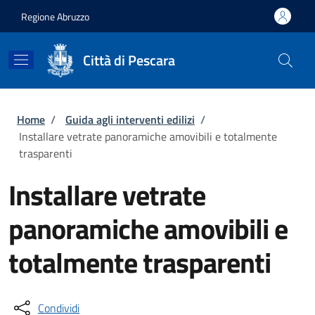
Salta al contenuto principale
Skip to footer content
Regione Abruzzo
Città di Pescara
Briciole di pane
Home
/
Guida agli interventi edilizi
/
Installare vetrate panoramiche amovibili e totalmente
trasparenti
Installare vetrate
panoramiche amovibili e
totalmente trasparenti
Condividi