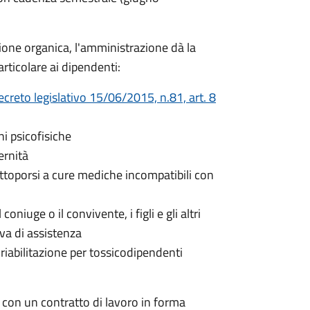
zione organica, l'amministrazione dà la
rticolare ai dipendenti:
creto legislativo 15/06/2015, n.81, art. 8
ni psicofisiche
ernità
toporsi a cure mediche incompatibili con
coniuge o il convivente, i figli e gli altri
iva di assistenza
riabilitazione per tossicodipendenti
o con un contratto di lavoro in forma