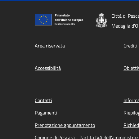
Città di Pesc
Medaglia d'Or
Footer menu
Area riservata
Crediti
Accessibilità
Obietti
Contatti
Informa
Pagamenti
Riepilo
Prenotazione appuntamento
Richied
Comune di Pescara - Partita IVA dell'amministra