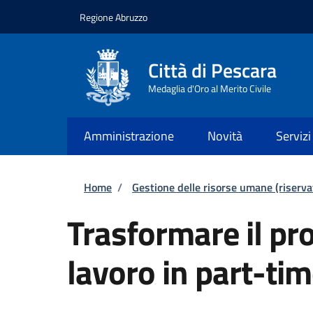
Salta al contenuto principale
Skip to footer content
Regione Abruzzo
Città di Pescara
Medaglia d'Oro al Merito Civile
Amministrazione
Novità
Servizi
Briciole di pane
Home
/
Gestione delle risorse umane (riserva
Trasformare il pro
lavoro in part-tim