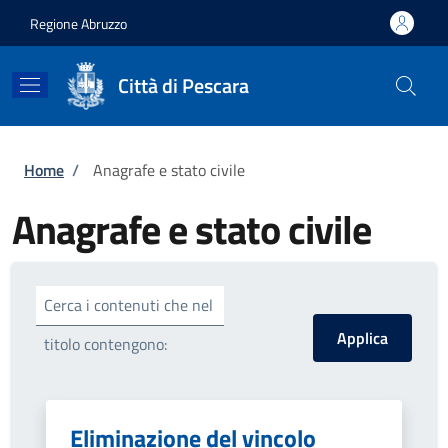
Salta al contenuto principale
Skip to footer content
Regione Abruzzo
Città di Pescara
Briciole di pane
Home
/
Anagrafe e stato civile
Anagrafe e stato civile
Cerca i contenuti che nel
titolo contengono:
Eliminazione del vincolo