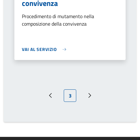
convivenza
Procedimento di mutamento nella
composizione della convivenza
VAI AL SERVIZIO
Pagina attuale
3
Pagina precedente
Prossima pagina