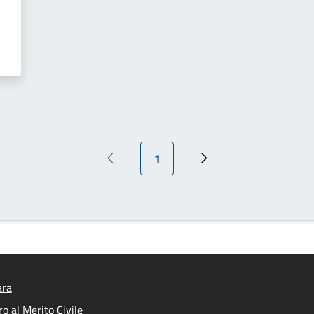
Pagina attuale
1
Pagina precedente
Prossima pagina
ara
o al Merito Civile