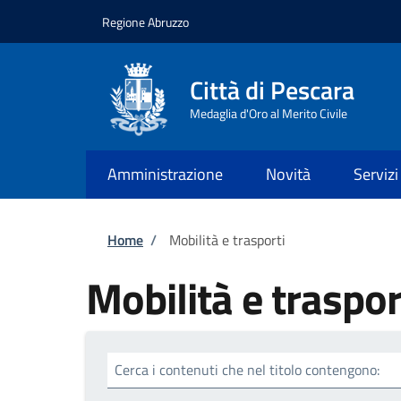
Salta al contenuto principale
Skip to footer content
Regione Abruzzo
Città di Pescara
Medaglia d'Oro al Merito Civile
Amministrazione
Novità
Servizi
Briciole di pane
Home
/
Mobilità e trasporti
Mobilità e traspor
Cerca i contenuti che nel titolo contengono: