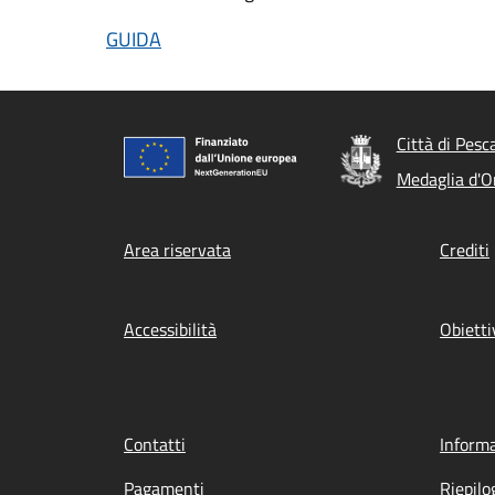
GUIDA
Città di Pesc
Medaglia d'Or
Footer menu
Area riservata
Crediti
Accessibilità
Obietti
Contatti
Informa
Pagamenti
Riepilo