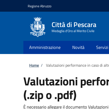
Salta al contenuto principale
Skip to footer content
Regione Abruzzo
Città di Pescara
Medaglia d'Oro al Merito Civile
Amministrazione
Novità
Servizi
Briciole di pane
Home
/
Valutazioni performance in caso di altro
Valutazioni perfor
(.zip o .pdf)
È necessario allegare il documento Valutazioni pe