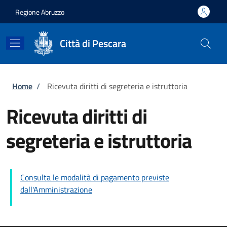
Salta al contenuto principale
Skip to footer content
Regione Abruzzo
Città di Pescara
Briciole di pane
Home
/
Ricevuta diritti di segreteria e istruttoria
Ricevuta diritti di
segreteria e istruttoria
Consulta le modalità di pagamento previste
dall'Amministrazione