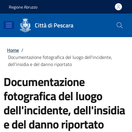
Salta al contenuto principale
Skip to footer content
Regione Abruzzo
Città di Pescara
Briciole di pane
Home
/
Documentazione fotografica del luogo dell'incidente,
dell'insidia e del danno riportato
Documentazione
fotografica del luogo
dell'incidente, dell'insidia
e del danno riportato