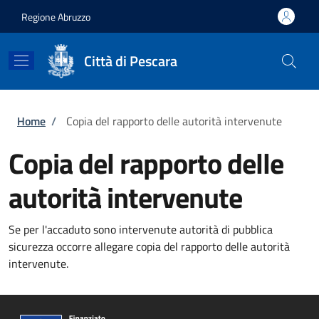
Salta al contenuto principale
Skip to footer content
Regione Abruzzo
Città di Pescara
Briciole di pane
Home
/
Copia del rapporto delle autorità intervenute
Copia del rapporto delle
autorità intervenute
Se per l'accaduto sono intervenute autorità di pubblica
sicurezza occorre allegare copia del rapporto delle autorità
intervenute.