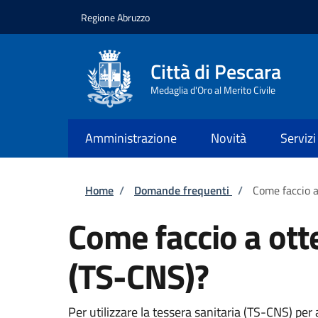
Salta al contenuto principale
Skip to footer content
Regione Abruzzo
Città di Pescara
Medaglia d'Oro al Merito Civile
Amministrazione
Novità
Servizi
Briciole di pane
Home
/
Domande frequenti
/
Come faccio a
Come faccio a otte
(TS-CNS)?
Per utilizzare la tessera sanitaria (TS-CNS) per