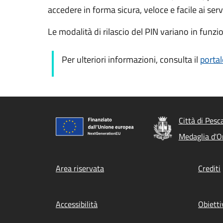
accedere in forma sicura, veloce e facile ai servi
Le modalità di rilascio del PIN variano in funzi
Per ulteriori informazioni, consulta il
portal
Città di Pesc
Medaglia d'Or
Footer menu
Area riservata
Crediti
Accessibilità
Obietti