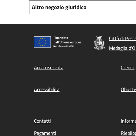
Altro negozio giuridico
Città di Pesc
Medaglia d'Or
Footer menu
Area riservata
Crediti
Accessibilità
Obietti
Contatti
Informa
Pagamenti
Riepilo