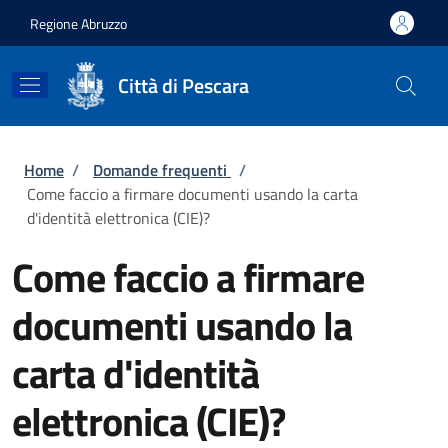
Salta al contenuto principale
Skip to footer content
Regione Abruzzo
Città di Pescara
Briciole di pane
Home
/
Domande frequenti
/
Come faccio a firmare documenti usando la carta
d'identità elettronica (CIE)?
Come faccio a firmare
documenti usando la
carta d'identità
elettronica (CIE)?