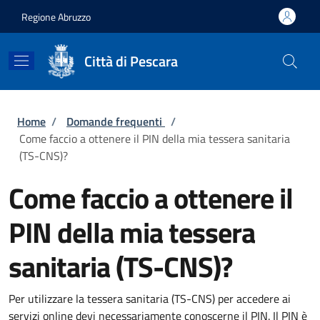
Salta al contenuto principale
Skip to footer content
Regione Abruzzo
Città di Pescara
Briciole di pane
Home
/
Domande frequenti
/
Come faccio a ottenere il PIN della mia tessera sanitaria
(TS-CNS)?
Come faccio a ottenere il
PIN della mia tessera
sanitaria (TS-CNS)?
Per utilizzare la tessera sanitaria (TS-CNS) per accedere ai
servizi online devi necessariamente conoscerne il PIN. Il PIN è