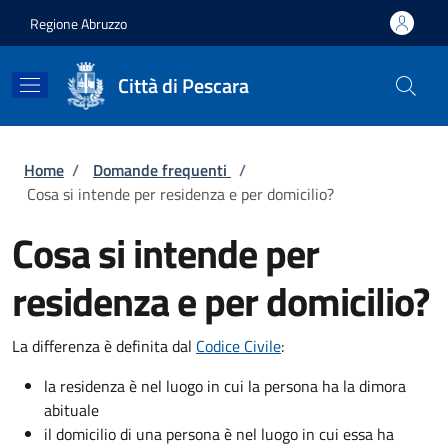
Salta al contenuto principale
Skip to footer content
Regione Abruzzo
Città di Pescara
Briciole di pane
Home
/
Domande frequenti
/
Cosa si intende per residenza e per domicilio?
Cosa si intende per
residenza e per domicilio?
La differenza è definita dal
Codice Civile
:
la residenza è nel luogo in cui la persona ha la dimora
abituale
il domicilio di una persona è nel luogo in cui essa ha