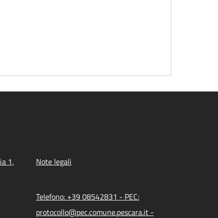
ia 1,
Note legali
Telefono: +39 08542831 - PEC:
protocollo@pec.comune.pescara.it -