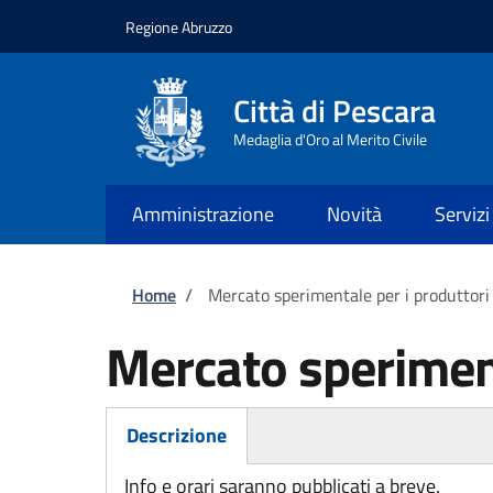
Salta al contenuto principale
Skip to footer content
Regione Abruzzo
Città di Pescara
Medaglia d'Oro al Merito Civile
Amministrazione
Novità
Servizi
Briciole di pane
Home
/
Mercato sperimentale per i produttori 
Mercato speriment
Descrizione
(scheda attiva)
Info e orari saranno pubblicati a breve.