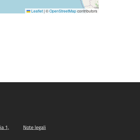
Leaflet
|
©
OpenStreetMap
contributors
ia 1,
Note legali