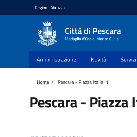
Salta al contenuto principale
Skip to footer content
Regione Abruzzo
Città di Pescara
Medaglia d'Oro al Merito Civile
Amministrazione
Novità
Servizi
Briciole di pane
Home
/
Pescara - Piazza Italia, 1
Pescara - Piazza I