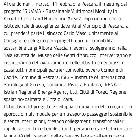
Al via domani, martedì 11 febbraio, a Pescara il meeting del
progetto “SUMMA - SustainableMultimodal Mobility in
Adriatic Costal and Hinterland Areas”. Dopo un momento
istituzionale di accoglienza davanti al Muncipio di Pescara, a
cui prenderà parte il sindaco Carlo Masci unitamente al
Consigliere delegato per i progetti europei di mobilità
sostenibile Luigi Albore Mascia, i lavori si svolgeranno nella
Sala Favetta del Museo delle Genti d’Abruzzo. Interverranno e
discuteranno dell’avanzamento delle attività e dei prossimi
passi tutti i principali partner coinvolti, ovvero Comune di
Caorle, Comune di Pescara, ISIG – Institute of International
Sociology of Gorizia, Comunità Riviera Friulana, IRENA –
Istrian Regional Energy Agency Ltd, Città di Poreč, Regione
spalatino-dalmata e Città di Zara.
L'obiettivo del progetto è sviluppare nuovi modelli congiunti di
approccio multimodale per un trasporto passeggeri sostenibile
e senza interruzioni, creando collegamenti transfrontalieri
rapidi, sostenibili e ben distribuiti per aumentare l'efficienza e
la qualità dei trasporti nelle aree costiere e dell'entroterra