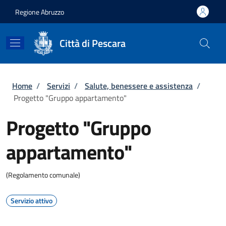
Salta al contenuto principale
Skip to footer content
Regione Abruzzo
Città di Pescara
Briciole di pane
Home
/
Servizi
/
Salute, benessere e assistenza
/
Progetto "Gruppo appartamento"
Progetto "Gruppo
appartamento"
(Regolamento comunale)
Servizio attivo