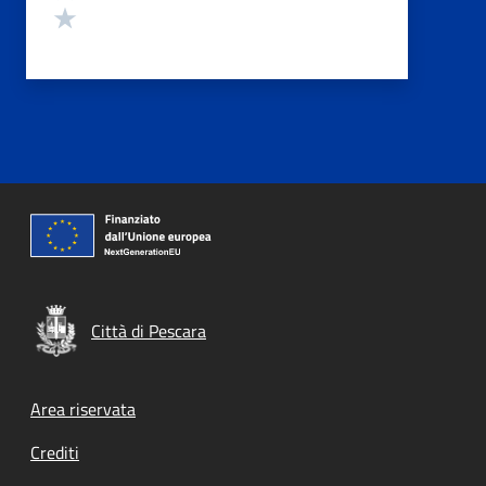
Valuta 1 stelle su 5
Città di Pescara
Footer menu
Area riservata
Crediti