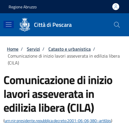
Salta al contenuto principale
Skip to footer content
Regione Abruzzo
Città di Pescara
Briciole di pane
Home
/
Servizi
/
Catasto e urbanistica
/
Comunicazione di inizio lavori asseverata in edilizia libera
(CILA)
Comunicazione di inizio
lavori asseverata in
edilizia libera (CILA)
(
urn:nir:presidente.repubblica:decreto:2001-06-06;380~art6bis
)