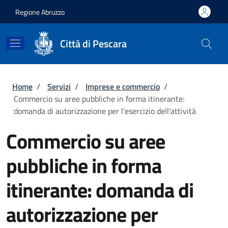
Salta al contenuto principale
Skip to footer content
Regione Abruzzo
Città di Pescara
Briciole di pane
Home
/
Servizi
/
Imprese e commercio
/
Commercio su aree pubbliche in forma itinerante:
domanda di autorizzazione per l'esercizio dell'attività
Commercio su aree
pubbliche in forma
itinerante: domanda di
autorizzazione per