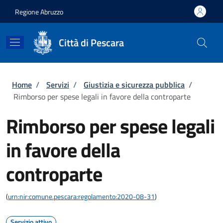
Salta al contenuto principale
Skip to footer content
Regione Abruzzo
Città di Pescara
Briciole di pane
Home
/
Servizi
/
Giustizia e sicurezza pubblica
/
Rimborso per spese legali in favore della controparte
Rimborso per spese legali
in favore della
controparte
(
urn:nir:comune.pescara:regolamento:2020-08-31
)
Servizio attivo