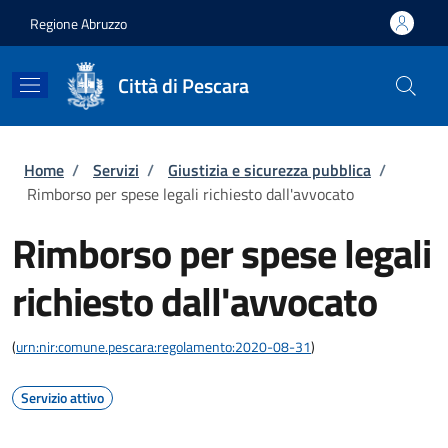
Salta al contenuto principale
Skip to footer content
Regione Abruzzo
Città di Pescara
Briciole di pane
Home
/
Servizi
/
Giustizia e sicurezza pubblica
/
Rimborso per spese legali richiesto dall'avvocato
Rimborso per spese legali
richiesto dall'avvocato
(
urn:nir:comune.pescara:regolamento:2020-08-31
)
Servizio attivo