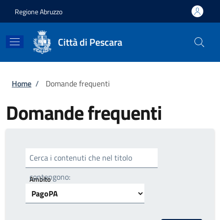
Salta al contenuto principale
Skip to footer content
Regione Abruzzo
Città di Pescara
Briciole di pane
Home
/
Domande frequenti
Domande frequenti
Cerca i contenuti che nel titolo
contengono:
Ambito