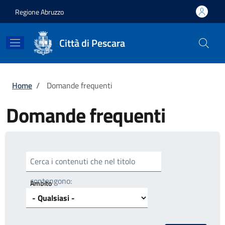
Salta al contenuto principale
Skip to footer content
Regione Abruzzo
Città di Pescara
Briciole di pane
Home
/
Domande frequenti
Domande frequenti
Cerca i contenuti che nel titolo
contengono:
Ambito