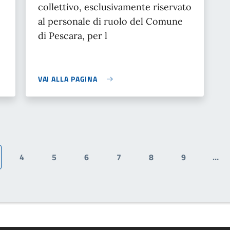
collettivo, esclusivamente riservato
al personale di ruolo del Comune
di Pescara, per l
VAI ALLA PAGINA
4
5
6
7
8
9
…
ina attuale
Pagina
Pagina
Pagina
Pagina
Pagina
Pagina