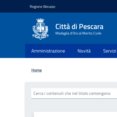
Salta al contenuto principale
Skip to footer content
Regione Abruzzo
Città di Pescara
Medaglia d'Oro al Merito Civile
Amministrazione
Novità
Servizi
Briciole di pane
Home
Cerca i contenuti che nel titolo contengono: