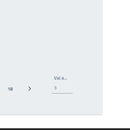
Write the page number you wan
Vai a…
18
Ultima pagina
Prossima pagina