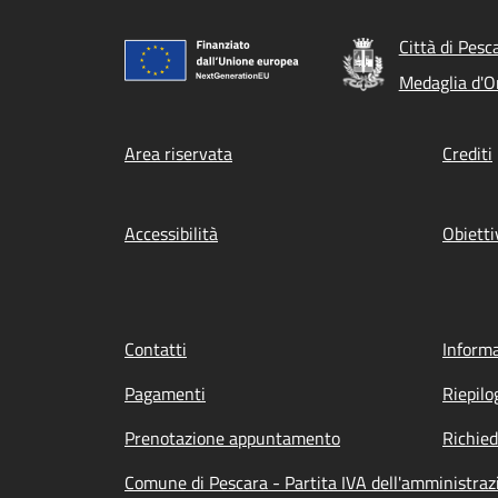
Città di Pesc
Medaglia d'Or
Footer menu
Area riservata
Crediti
Accessibilità
Obietti
Contatti
Informa
Pagamenti
Riepilo
Prenotazione appuntamento
Richied
Comune di Pescara - Partita IVA dell'amministra