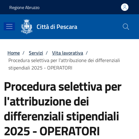
Salta al contenuto principale
Skip to footer content
Regione Abruzzo
Città di Pescara
Briciole di pane
Home
/
Servizi
/
Vita lavorativa
/
Procedura selettiva per l'attribuzione dei differenziali
stipendiali 2025 - OPERATORI
Procedura selettiva per
l'attribuzione dei
differenziali stipendiali
2025 - OPERATORI