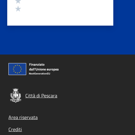
Valuta 2 stelle su 5
Valuta 1 stelle su 5
Città di Pescara
Footer menu
Area riservata
Crediti