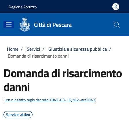
Salta al contenuto principale
Skip to footer content
Regione Abruzzo
Città di Pescara
Briciole di pane
Home
/
Servizi
/
Giustizia e sicurezza pubblica
/
Domanda di risarcimento danni
Domanda di risarcimento
danni
(
urn:nir:stato:regio.decreto:1942-03-16;262~art2043
)
Servizio attivo